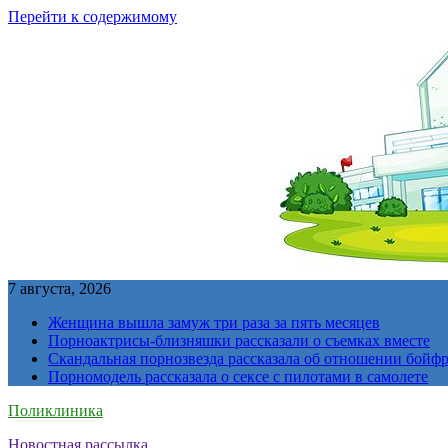
Перейти к содержимому
7 августа, 2026
Женщина вышла замуж три раза за пять месяцев
Порноактрисы-близняшки рассказали о съемках вместе
Скандальная порнозвезда рассказала об отношении бойфре
Порномодель рассказала о сексе с пилотами в самолете
Поликлиника
Новостная рассылка