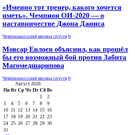
«Именно тот тренер, какого хочется
иметь». Чемпион ОИ-2020 — о
наставничестве Джона Джонса
Чемпионат.com
4 месяца спустя
0
Мовсар Евлоев объяснил, как прошёл
бы его возможный бой против Забита
Магомедшарипова
Чемпионат.com
4 месяца спустя
0
Август 2026
Пн
Вт
Ср
Чт
Пт
Сб
Вс
1
2
3
4
5
6
7
8
9
10
11
12
13
14
15
16
17
18
19
20
21
22
23
24
25
26
27
28
29
30
31