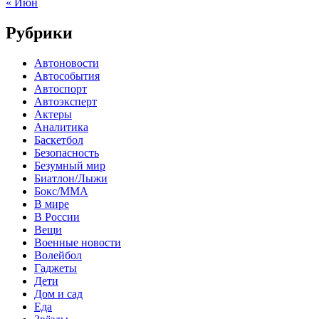
« Июн
Рубрики
Автоновости
Автособытия
Автоспорт
Автоэксперт
Актеры
Аналитика
Баскетбол
Безопасность
Безумный мир
Биатлон/Лыжи
Бокс/MMA
В мире
В России
Вещи
Военные новости
Волейбол
Гаджеты
Дети
Дом и сад
Еда