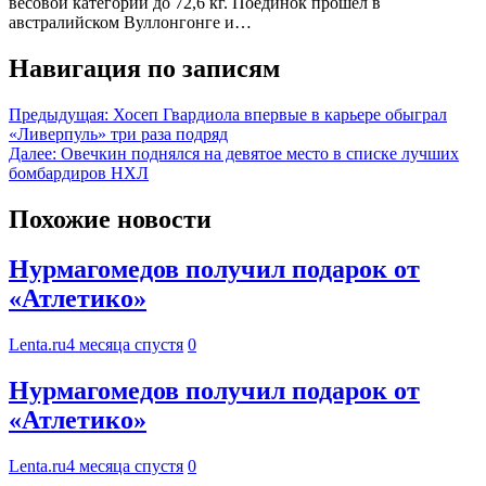
весовой категории до 72,6 кг. Поединок прошел в
австралийском Вуллонгонге и…
Навигация по записям
Предыдущая:
Хосеп Гвардиола впервые в карьере обыграл
«Ливерпуль» три раза подряд
Далее:
Овечкин поднялся на девятое место в списке лучших
бомбардиров НХЛ
Похожие новости
Нурмагомедов получил подарок от
«Атлетико»
Lenta.ru
4 месяца спустя
0
Нурмагомедов получил подарок от
«Атлетико»
Lenta.ru
4 месяца спустя
0