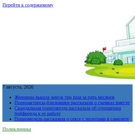
Перейти к содержимому
7 августа, 2026
Женщина вышла замуж три раза за пять месяцев
Порноактрисы-близняшки рассказали о съемках вместе
Скандальная порнозвезда рассказала об отношении
бойфренда к ее работе
Порномодель рассказала о сексе с пилотами в самолете
Поликлиника