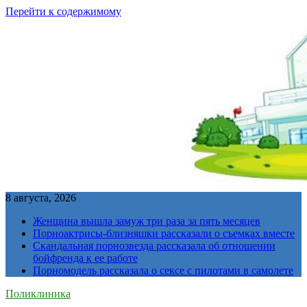
Перейти к содержимому
8 августа, 2026
Женщина вышла замуж три раза за пять месяцев
Порноактрисы-близняшки рассказали о съемках вместе
Скандальная порнозвезда рассказала об отношении
бойфренда к ее работе
Порномодель рассказала о сексе с пилотами в самолете
Поликлиника