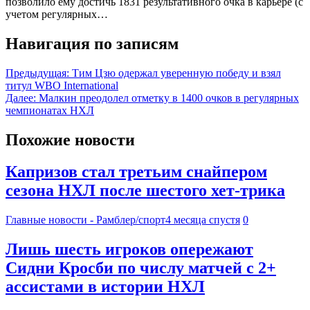
позволило ему достичь 1831 результативного очка в карьере (с
учетом регулярных…
Навигация по записям
Предыдущая:
Тим Цзю одержал уверенную победу и взял
титул WBO International
Далее:
Малкин преодолел отметку в 1400 очков в регулярных
чемпионатах НХЛ
Похожие новости
Капризов стал третьим снайпером
сезона НХЛ после шестого хет-трика
Главные новости - Рамблер/спорт
4 месяца спустя
0
Лишь шесть игроков опережают
Сидни Кросби по числу матчей с 2+
ассистами в истории НХЛ