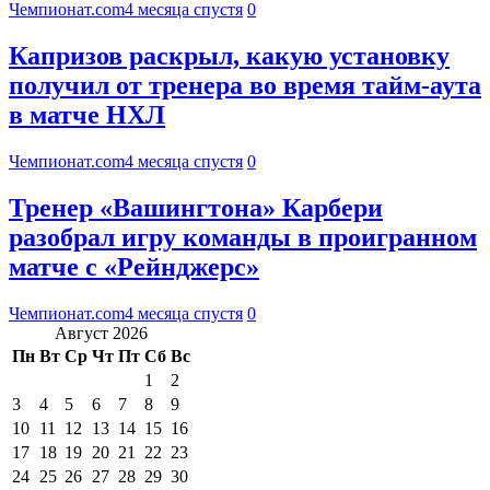
Чемпионат.com
4 месяца спустя
0
Капризов раскрыл, какую установку
получил от тренера во время тайм-аута
в матче НХЛ
Чемпионат.com
4 месяца спустя
0
Тренер «Вашингтона» Карбери
разобрал игру команды в проигранном
матче с «Рейнджерс»
Чемпионат.com
4 месяца спустя
0
Август 2026
Пн
Вт
Ср
Чт
Пт
Сб
Вс
1
2
3
4
5
6
7
8
9
10
11
12
13
14
15
16
17
18
19
20
21
22
23
24
25
26
27
28
29
30