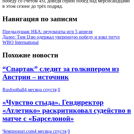
победу со счётом 4:0, доведя серию побед над мерсисайдцами
в этом сезоне до трёх подряд.
Навигация по записям
Предыдущая:
НБА: результаты игр 5 апреля
Далее:
Тим Цзю одержал уверенную победу и взял титул
WBO International
Похожие новости
“Спартак” следит за голкипером из
Австрии – источник
Rusfootball
4 месяца спустя
0
«Чувство стыда». Гендиректор
«Атлетико» раскритиковал судейство в
матче с «Барселоной»
Чемпионат.com
4 месяца спустя
0