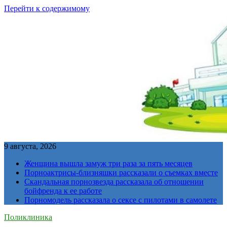
Перейти к содержимому
9 августа, 2026
Женщина вышла замуж три раза за пять месяцев
Порноактрисы-близняшки рассказали о съемках вместе
Скандальная порнозвезда рассказала об отношении
бойфренда к ее работе
Порномодель рассказала о сексе с пилотами в самолете
Поликлиника