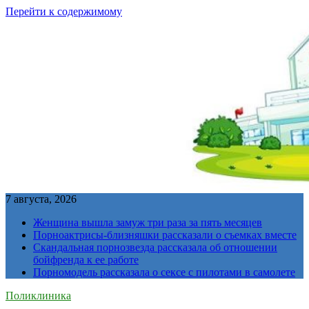
Перейти к содержимому
7 августа, 2026
Женщина вышла замуж три раза за пять месяцев
Порноактрисы-близняшки рассказали о съемках вместе
Скандальная порнозвезда рассказала об отношении
бойфренда к ее работе
Порномодель рассказала о сексе с пилотами в самолете
Поликлиника