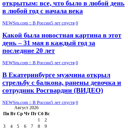
открытым: все, что было в любой день
в любой год с начала века
NEWSru.com :: В России
5 лет спустя
0
Какой была новостная картина в этот
день – 31 мая в каждый год за
последние 20 лет
NEWSru.com :: В России
5 лет спустя
0
В Екатеринбурге мужчина открыл
стрельбу с балкона, ранены девочка и
сотрудник Росгвардии (ВИДЕО)
NEWSru.com :: В России
5 лет спустя
0
Август 2026
Пн
Вт
Ср
Чт
Пт
Сб
Вс
1
2
3
4
5
6
7
8
9