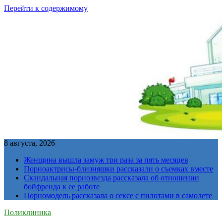
Перейти к содержимому
8 августа, 2026
Женщина вышла замуж три раза за пять месяцев
Порноактрисы-близняшки рассказали о съемках вместе
Скандальная порнозвезда рассказала об отношении
бойфренда к ее работе
Порномодель рассказала о сексе с пилотами в самолете
Поликлиника