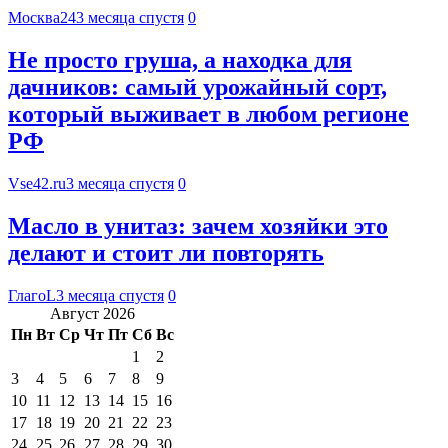
Москва24
3 месяца спустя
0
Не просто груша, а находка для
дачников: самый урожайный сорт,
который выживает в любом регионе
РФ
Vse42.ru
3 месяца спустя
0
Масло в унитаз: зачем хозяйки это
делают и стоит ли повторять
ГлагоL
3 месяца спустя
0
Август 2026
Пн
Вт
Ср
Чт
Пт
Сб
Вс
1
2
3
4
5
6
7
8
9
10
11
12
13
14
15
16
17
18
19
20
21
22
23
24
25
26
27
28
29
30