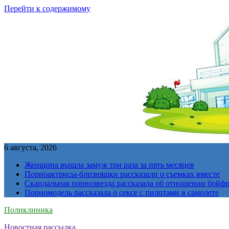
Перейти к содержимому
6 августа, 2026
Женщина вышла замуж три раза за пять месяцев
Порноактрисы-близняшки рассказали о съемках вместе
Скандальная порнозвезда рассказала об отношении бойфре
Порномодель рассказала о сексе с пилотами в самолете
Поликлиника
Новостная рассылка