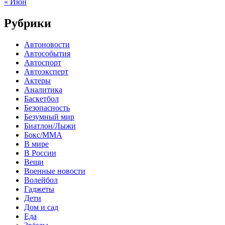
« Июн
Рубрики
Автоновости
Автособытия
Автоспорт
Автоэксперт
Актеры
Аналитика
Баскетбол
Безопасность
Безумный мир
Биатлон/Лыжи
Бокс/MMA
В мире
В России
Вещи
Военные новости
Волейбол
Гаджеты
Дети
Дом и сад
Еда