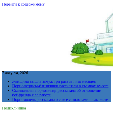
Перейти к содержимому
7 августа, 2026
Женщина вышла замуж три раза за пять месяцев
Порноактрисы-близняшки рассказали о съемках вместе
Скандальная порнозвезда рассказала об отношении
бойфренда к ее работе
Порномодель рассказала о сексе с пилотами в самолете
Поликлиника