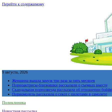
Перейти к содержимому
9 августа, 2026
Женщина вышла замуж три раза за пять месяцев
Порноактрисы-близняшки рассказали о съемках вместе
Скандальная порнозвезда рассказала об отношении бойфре
Порномодель рассказала о сексе с пилотами в самолете
Поликлиника
Новостная рассылка