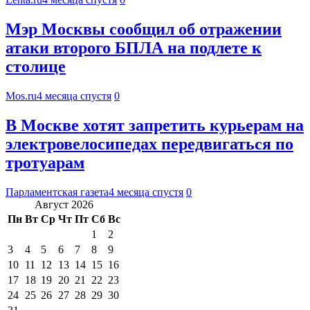
Мэр Москвы сообщил об отражении
атаки второго БПЛА на подлете к
столице
Mos.ru
4 месяца спустя
0
В Москве хотят запретить курьерам на
электровелосипедах передвигаться по
тротуарам
Парламентская газета
4 месяца спустя
0
Август 2026
Пн
Вт
Ср
Чт
Пт
Сб
Вс
1
2
3
4
5
6
7
8
9
10
11
12
13
14
15
16
17
18
19
20
21
22
23
24
25
26
27
28
29
30