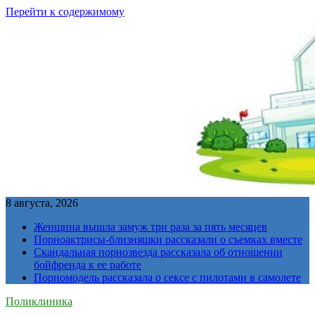
Перейти к содержимому
8 августа, 2026
Женщина вышла замуж три раза за пять месяцев
Порноактрисы-близняшки рассказали о съемках вместе
Скандальная порнозвезда рассказала об отношении
бойфренда к ее работе
Порномодель рассказала о сексе с пилотами в самолете
Поликлиника