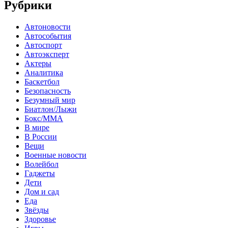
Рубрики
Автоновости
Автособытия
Автоспорт
Автоэксперт
Актеры
Аналитика
Баскетбол
Безопасность
Безумный мир
Биатлон/Лыжи
Бокс/MMA
В мире
В России
Вещи
Военные новости
Волейбол
Гаджеты
Дети
Дом и сад
Еда
Звёзды
Здоровье