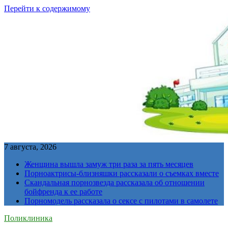
Перейти к содержимому
7 августа, 2026
Женщина вышла замуж три раза за пять месяцев
Порноактрисы-близняшки рассказали о съемках вместе
Скандальная порнозвезда рассказала об отношении
бойфренда к ее работе
Порномодель рассказала о сексе с пилотами в самолете
Поликлиника