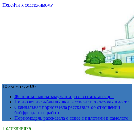
Перейти к содержимому
10 августа, 2026
Женщина вышла замуж три раза за пять месяцев
Порноактрисы-близняшки рассказали о съемках вместе
Скандальная порнозвезда рассказала об отношении
бойфренда к ее работе
Порномодель рассказала о сексе с пилотами в самолете
Поликлиника