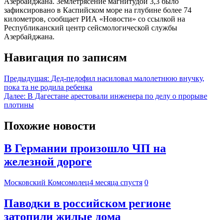
Азербайджана. Землетрясение магнитудой 3,3 было
зафиксировано в Каспийском море на глубине более 74
километров, сообщает РИА «Новости» со ссылкой на
Республиканский центр сейсмологической службы
Азербайджана.
Навигация по записям
Предыдущая:
Дед-педофил насиловал малолетнюю внучку,
пока та не родила ребенка
Далее:
В Дагестане арестовали инженера по делу о прорыве
плотины
Похожие новости
В Германии произошло ЧП на
железной дороге
Московский Комсомолец
4 месяца спустя
0
Паводки в российском регионе
затопили жилые дома