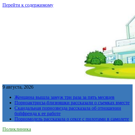
Перейти к содержимому
9 августа, 2026
Женщина вышла замуж три раза за пять месяцев
Порноактрисы-близняшки рассказали о съемках вместе
Скандальная порнозвезда рассказала об отношении
бойфренда к ее работе
Порномодель рассказала о сексе с пилотами в самолете
Поликлиника