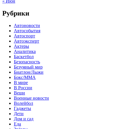
« Июн
Рубрики
Автоновости
Автособытия
Автоспорт
Автоэксперт
Актеры
Аналитика
Баскетбол
Безопасность
Безумный мир
Биатлон/Лыжи
Бокс/MMA
В мире
В России
Вещи
Военные новости
Волейбол
Гаджеты
Дети
Дом и сад
Еда