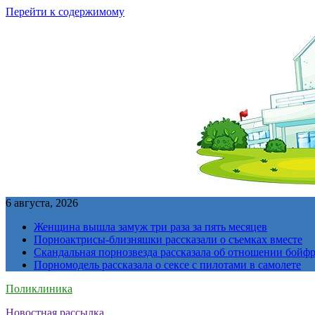
Перейти к содержимому
6 августа, 2026
Женщина вышла замуж три раза за пять месяцев
Порноактрисы-близняшки рассказали о съемках вместе
Скандальная порнозвезда рассказала об отношении бойфре
Порномодель рассказала о сексе с пилотами в самолете
Поликлиника
Новостная рассылка