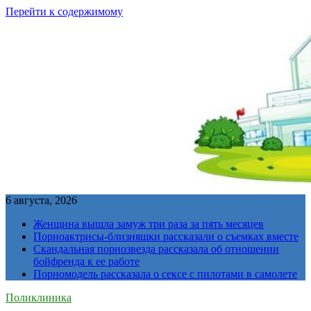
Перейти к содержимому
6 августа, 2026
Женщина вышла замуж три раза за пять месяцев
Порноактрисы-близняшки рассказали о съемках вместе
Скандальная порнозвезда рассказала об отношении
бойфренда к ее работе
Порномодель рассказала о сексе с пилотами в самолете
Поликлиника