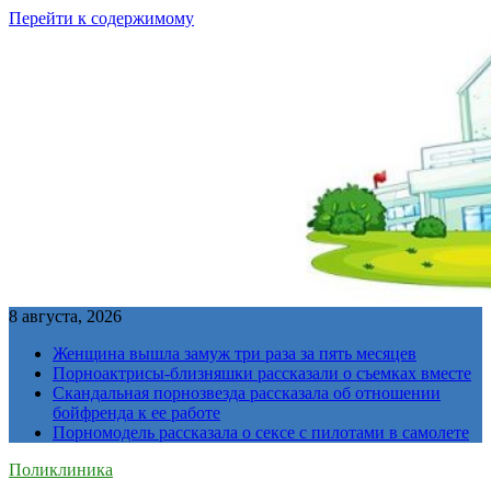
Перейти к содержимому
8 августа, 2026
Женщина вышла замуж три раза за пять месяцев
Порноактрисы-близняшки рассказали о съемках вместе
Скандальная порнозвезда рассказала об отношении
бойфренда к ее работе
Порномодель рассказала о сексе с пилотами в самолете
Поликлиника