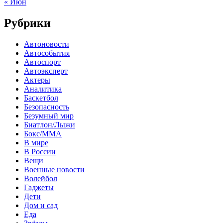
« Июн
Рубрики
Автоновости
Автособытия
Автоспорт
Автоэксперт
Актеры
Аналитика
Баскетбол
Безопасность
Безумный мир
Биатлон/Лыжи
Бокс/MMA
В мире
В России
Вещи
Военные новости
Волейбол
Гаджеты
Дети
Дом и сад
Еда