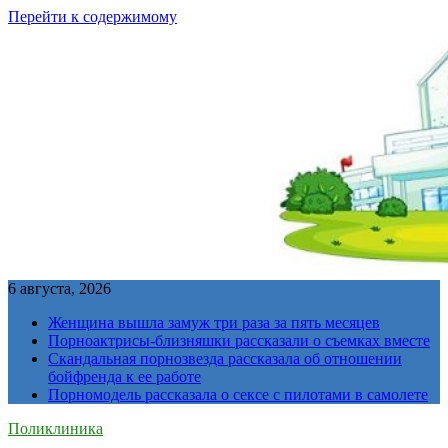
Перейти к содержимому
6 августа, 2026
Женщина вышла замуж три раза за пять месяцев
Порноактрисы-близняшки рассказали о съемках вместе
Скандальная порнозвезда рассказала об отношении
бойфренда к ее работе
Порномодель рассказала о сексе с пилотами в самолете
Поликлиника