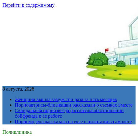
Перейти к содержимому
8 августа, 2026
Женщина вышла замуж три раза за пять месяцев
Порноактрисы-близняшки рассказали о съемках вместе
Скандальная порнозвезда рассказала об отношении
бойфренда к ее работе
Порномодель рассказала о сексе с пилотами в самолете
Поликлиника