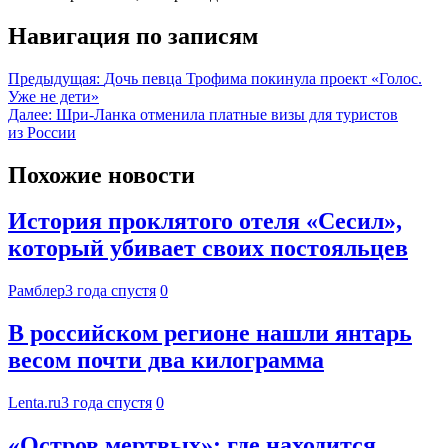
Навигация по записям
Предыдущая:
Дочь певца Трофима покинула проект «Голос.
Уже не дети»
Далее:
Шри-Ланка отменила платные визы для туристов
из России
Похожие новости
История проклятого отеля «Сесил»,
который убивает своих постояльцев
Рамблер
3 года спустя
0
В российском регионе нашли янтарь
весом почти два килограмма
Lenta.ru
3 года спустя
0
«Остров мертвых»: где находится