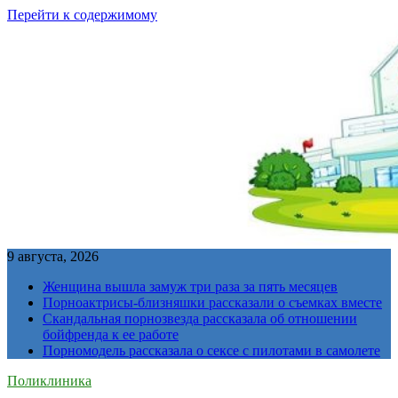
Перейти к содержимому
9 августа, 2026
Женщина вышла замуж три раза за пять месяцев
Порноактрисы-близняшки рассказали о съемках вместе
Скандальная порнозвезда рассказала об отношении
бойфренда к ее работе
Порномодель рассказала о сексе с пилотами в самолете
Поликлиника