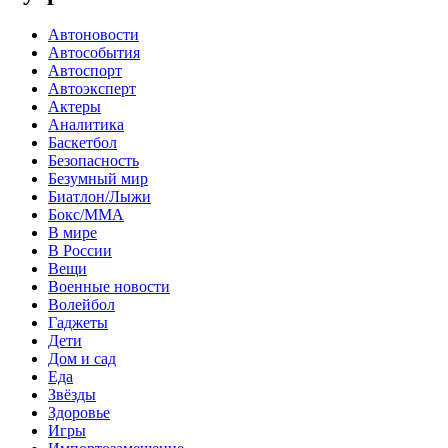
Автоновости
Автособытия
Автоспорт
Автоэксперт
Актеры
Аналитика
Баскетбол
Безопасность
Безумный мир
Биатлон/Лыжи
Бокс/MMA
В мире
В России
Вещи
Военные новости
Волейбол
Гаджеты
Дети
Дом и сад
Еда
Звёзды
Здоровье
Игры