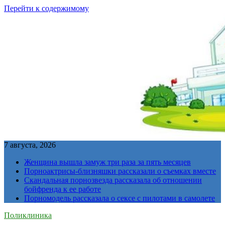
Перейти к содержимому
7 августа, 2026
Женщина вышла замуж три раза за пять месяцев
Порноактрисы-близняшки рассказали о съемках вместе
Скандальная порнозвезда рассказала об отношении
бойфренда к ее работе
Порномодель рассказала о сексе с пилотами в самолете
Поликлиника