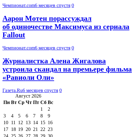
Чемпионат.com
6 месяцев спустя
0
Аарон Мотен порассуждал
об одиночестве Максимуса из сериала
Fallout
Чемпионат.com
6 месяцев спустя
0
Журналистка Алена Жигалова
устроила скандал на премьере фильма
«Равиоли Оли»
Газета.Ru
6 месяцев спустя
0
Август 2026
Пн
Вт
Ср
Чт
Пт
Сб
Вс
1
2
3
4
5
6
7
8
9
10
11
12
13
14
15
16
17
18
19
20
21
22
23
24
25
26
27
28
29
30