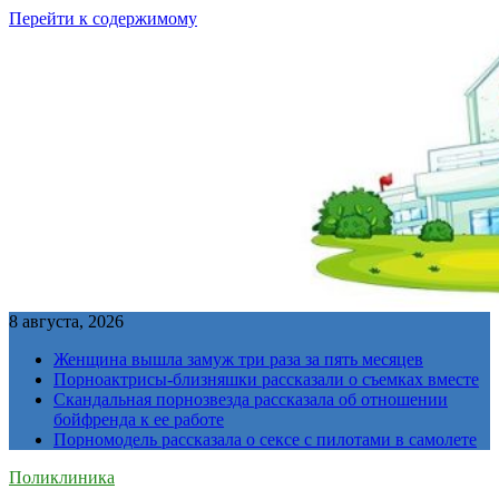
Перейти к содержимому
8 августа, 2026
Женщина вышла замуж три раза за пять месяцев
Порноактрисы-близняшки рассказали о съемках вместе
Скандальная порнозвезда рассказала об отношении
бойфренда к ее работе
Порномодель рассказала о сексе с пилотами в самолете
Поликлиника