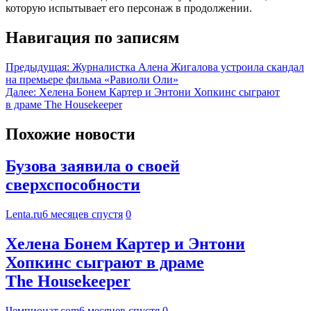
которую испытывает его персонаж в продолжении.
Навигация по записям
Предыдущая:
Журналистка Алена Жигалова устроила скандал
на премьере фильма «Равиоли Оли»
Далее:
Хелена Бонем Картер и Энтони Хопкинс сыграют
в драме The Housekeeper
Похожие новости
Бузова заявила о своей
сверхспособности
Lenta.ru
6 месяцев спустя
0
Хелена Бонем Картер и Энтони
Хопкинс сыграют в драме
The Housekeeper
Чемпионат.com
6 месяцев спустя
0