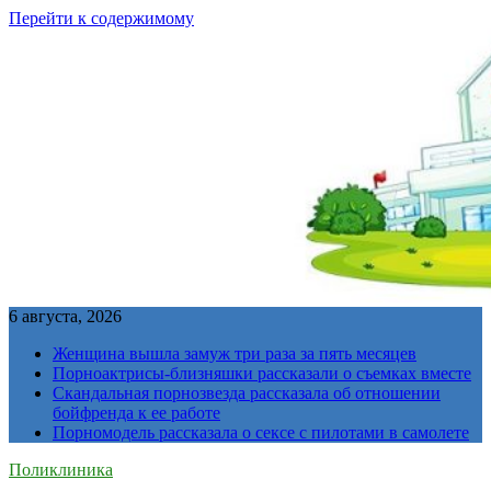
Перейти к содержимому
6 августа, 2026
Женщина вышла замуж три раза за пять месяцев
Порноактрисы-близняшки рассказали о съемках вместе
Скандальная порнозвезда рассказала об отношении
бойфренда к ее работе
Порномодель рассказала о сексе с пилотами в самолете
Поликлиника