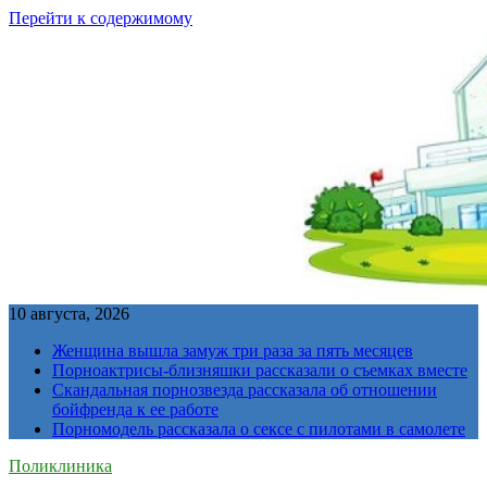
Перейти к содержимому
10 августа, 2026
Женщина вышла замуж три раза за пять месяцев
Порноактрисы-близняшки рассказали о съемках вместе
Скандальная порнозвезда рассказала об отношении
бойфренда к ее работе
Порномодель рассказала о сексе с пилотами в самолете
Поликлиника