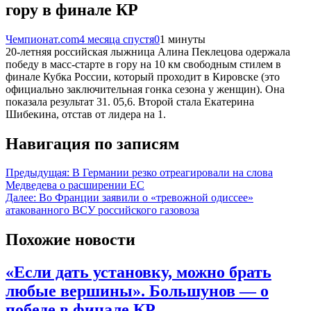
гору в финале КР
Чемпионат.com
4 месяца спустя
0
1 минуты
20-летняя российская лыжница Алина Пеклецова одержала
победу в масс-старте в гору на 10 км свободным стилем в
финале Кубка России, который проходит в Кировске (это
официально заключительная гонка сезона у женщин). Она
показала результат 31. 05,6. Второй стала Екатерина
Шибекина, отстав от лидера на 1.
Навигация по записям
Предыдущая:
В Германии резко отреагировали на слова
Медведева о расширении ЕС
Далее:
Во Франции заявили о «тревожной одиссее»
атакованного ВСУ российского газовоза
Похожие новости
«Если дать установку, можно брать
любые вершины». Большунов — о
победе в финале КР