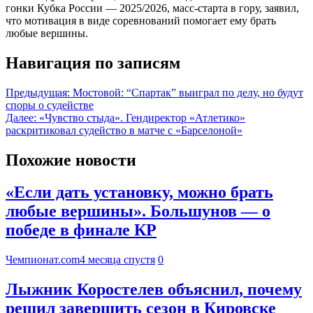
гонки Кубка России — 2025/2026, масс-старта в гору, заявил,
что мотивация в виде соревнований помогает ему брать
любые вершины.
Навигация по записям
Предыдущая:
Мостовой: “Спартак” выиграл по делу, но будут
споры о судействе
Далее:
«Чувство стыда». Гендиректор «Атлетико»
раскритиковал судейство в матче с «Барселоной»
Похожие новости
«Если дать установку, можно брать
любые вершины». Большунов — о
победе в финале КР
Чемпионат.com
4 месяца спустя
0
Лыжник Коростелев объяснил, почему
решил завершить сезон в Кировске