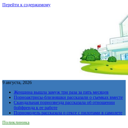
Перейти к содержимому
9 августа, 2026
Женщина вышла замуж три раза за пять месяцев
Порноактрисы-близняшки рассказали о съемках вместе
Скандальная порнозвезда рассказала об отношении
бойфренда к ее работе
Порномодель рассказала о сексе с пилотами в самолете
Поликлиника