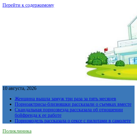
Перейти к содержимому
10 августа, 2026
Женщина вышла замуж три раза за пять месяцев
Порноактрисы-близняшки рассказали о съемках вместе
Скандальная порнозвезда рассказала об отношении
бойфренда к ее работе
Порномодель рассказала о сексе с пилотами в самолете
Поликлиника