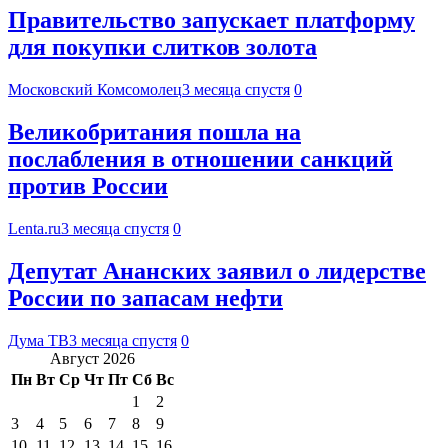
Правительство запускает платформу
для покупки слитков золота
Московский Комсомолец
3 месяца спустя
0
Великобритания пошла на
послабления в отношении санкций
против России
Lenta.ru
3 месяца спустя
0
Депутат Ананских заявил о лидерстве
России по запасам нефти
Дума ТВ
3 месяца спустя
0
Август 2026
Пн
Вт
Ср
Чт
Пт
Сб
Вс
1
2
3
4
5
6
7
8
9
10
11
12
13
14
15
16