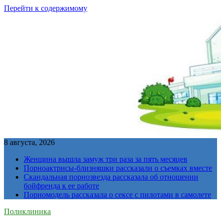
Перейти к содержимому
8 августа, 2026
Женщина вышла замуж три раза за пять месяцев
Порноактрисы-близняшки рассказали о съемках вместе
Скандальная порнозвезда рассказала об отношении
бойфренда к ее работе
Порномодель рассказала о сексе с пилотами в самолете
Поликлиника