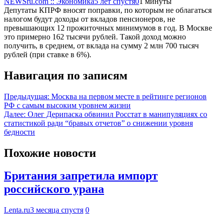
NEWSru.com :: Экономика
5 лет спустя
0
1 минуты
Депутаты КПРФ вносят поправки, по которым не облагаться
налогом будут доходы от вкладов пенсионеров, не
превышающих 12 прожиточных минимумов в год. В Москве
это примерно 162 тысячи рублей. Такой доход можно
получить, в среднем, от вклада на сумму 2 млн 700 тысяч
рублей (при ставке в 6%).
Навигация по записям
Предыдущая:
Москва на первом месте в рейтинге регионов
РФ с самым высоким уровнем жизни
Далее:
Олег Дерипаска обвинил Росстат в манипуляциях со
статистикой ради “бравых отчетов” о снижении уровня
бедности
Похожие новости
Британия запретила импорт
российского урана
Lenta.ru
3 месяца спустя
0