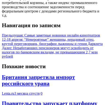
потребительской корзины, а также индекс промышленного
производства и соотношение задолженности перед
федеральным центром с доходами регионального бюджета и
т.д.
Навигация по записям
Предыдущая:
Самые заметные новинки онлайн-кинотеатров
12-18 апреля: “Невероятные” женщины, нерадивый отец,
крутой переговорщик, биографии лыжницы и гения Даркнета
Далее:
Неработающих пенсионеров могут освободить от
налогов по банковским вкладам, не превышающим 2,7 млн
рублей
Похожие новости
Британия запретила импорт
российского урана
Lenta.ru
3 месяца спустя
0
Правительство запускает платформу