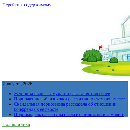
Перейти к содержимому
7 августа, 2026
Женщина вышла замуж три раза за пять месяцев
Порноактрисы-близняшки рассказали о съемках вместе
Скандальная порнозвезда рассказала об отношении
бойфренда к ее работе
Порномодель рассказала о сексе с пилотами в самолете
Поликлиника