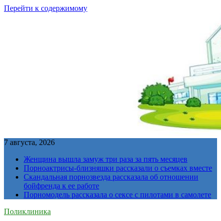
Перейти к содержимому
7 августа, 2026
Женщина вышла замуж три раза за пять месяцев
Порноактрисы-близняшки рассказали о съемках вместе
Скандальная порнозвезда рассказала об отношении
бойфренда к ее работе
Порномодель рассказала о сексе с пилотами в самолете
Поликлиника