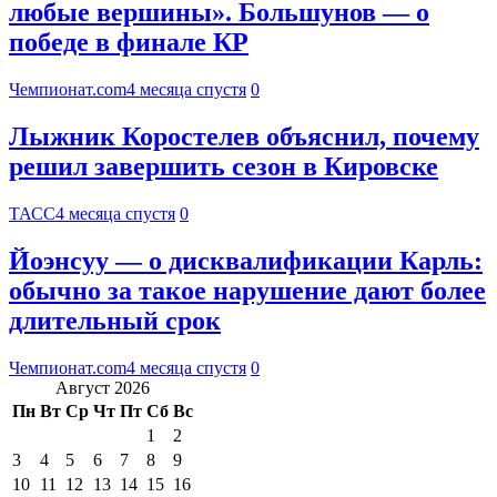
любые вершины». Большунов — о
победе в финале КР
Чемпионат.com
4 месяца спустя
0
Лыжник Коростелев объяснил, почему
решил завершить сезон в Кировске
ТАСС
4 месяца спустя
0
Йоэнсуу — о дисквалификации Карль:
обычно за такое нарушение дают более
длительный срок
Чемпионат.com
4 месяца спустя
0
Август 2026
Пн
Вт
Ср
Чт
Пт
Сб
Вс
1
2
3
4
5
6
7
8
9
10
11
12
13
14
15
16