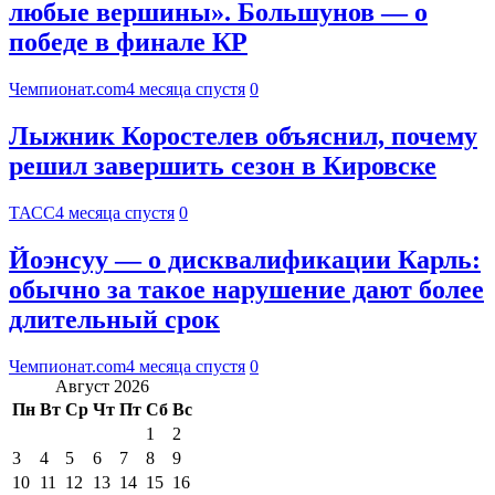
любые вершины». Большунов — о
победе в финале КР
Чемпионат.com
4 месяца спустя
0
Лыжник Коростелев объяснил, почему
решил завершить сезон в Кировске
ТАСС
4 месяца спустя
0
Йоэнсуу — о дисквалификации Карль:
обычно за такое нарушение дают более
длительный срок
Чемпионат.com
4 месяца спустя
0
Август 2026
Пн
Вт
Ср
Чт
Пт
Сб
Вс
1
2
3
4
5
6
7
8
9
10
11
12
13
14
15
16