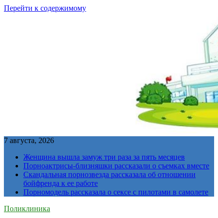
Перейти к содержимому
7 августа, 2026
Женщина вышла замуж три раза за пять месяцев
Порноактрисы-близняшки рассказали о съемках вместе
Скандальная порнозвезда рассказала об отношении
бойфренда к ее работе
Порномодель рассказала о сексе с пилотами в самолете
Поликлиника