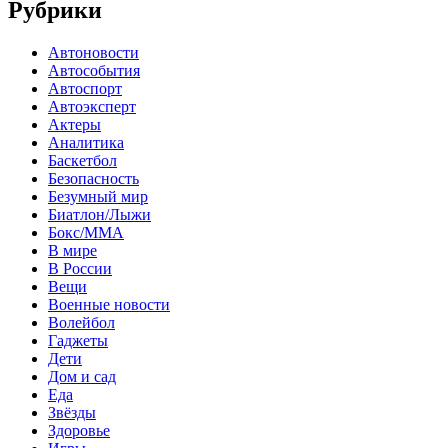
Рубрики
Автоновости
Автособытия
Автоспорт
Автоэксперт
Актеры
Аналитика
Баскетбол
Безопасность
Безумный мир
Биатлон/Лыжи
Бокс/MMA
В мире
В России
Вещи
Военные новости
Волейбол
Гаджеты
Дети
Дом и сад
Еда
Звёзды
Здоровье