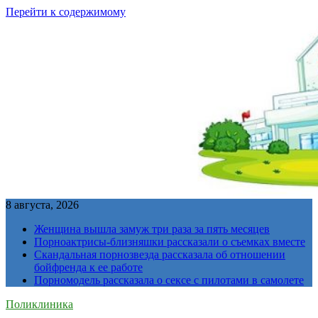
Перейти к содержимому
8 августа, 2026
Женщина вышла замуж три раза за пять месяцев
Порноактрисы-близняшки рассказали о съемках вместе
Скандальная порнозвезда рассказала об отношении
бойфренда к ее работе
Порномодель рассказала о сексе с пилотами в самолете
Поликлиника