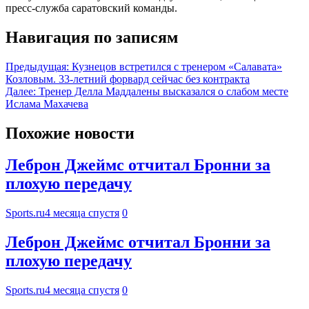
пресс‑служба саратовский команды.
Навигация по записям
Предыдущая:
Кузнецов встретился с тренером «Салавата»
Козловым. 33-летний форвард сейчас без контракта
Далее:
Тренер Делла Маддалены высказался о слабом месте
Ислама Махачева
Похожие новости
Леброн Джеймс отчитал Бронни за
плохую передачу
Sports.ru
4 месяца спустя
0
Леброн Джеймс отчитал Бронни за
плохую передачу
Sports.ru
4 месяца спустя
0