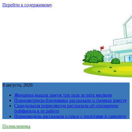
Перейти к содержимому
8 августа, 2026
Женщина вышла замуж три раза за пять месяцев
Порноактрисы-близняшки рассказали о съемках вместе
Скандальная порнозвезда рассказала об отношении
бойфренда к ее работе
Порномодель рассказала о сексе с пилотами в самолете
Поликлиника