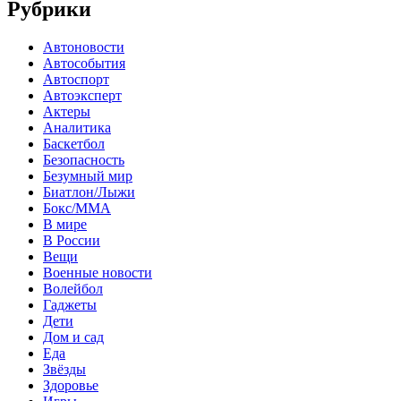
Рубрики
Автоновости
Автособытия
Автоспорт
Автоэксперт
Актеры
Аналитика
Баскетбол
Безопасность
Безумный мир
Биатлон/Лыжи
Бокс/MMA
В мире
В России
Вещи
Военные новости
Волейбол
Гаджеты
Дети
Дом и сад
Еда
Звёзды
Здоровье