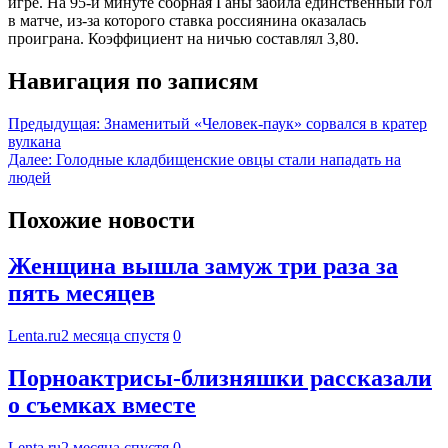
игре. На 95-й минуте сборная Ганы забила единственный гол
в матче, из-за которого ставка россиянина оказалась
проиграна. Коэффициент на ничью составлял 3,80.
Навигация по записям
Предыдущая:
Знаменитый «Человек-паук» сорвался в кратер
вулкана
Далее:
Голодные кладбищенские овцы стали нападать на
людей
Похожие новости
Женщина вышла замуж три раза за
пять месяцев
Lenta.ru
2 месяца спустя
0
Порноактрисы-близняшки рассказали
о съемках вместе
Lenta.ru
2 месяца спустя
0