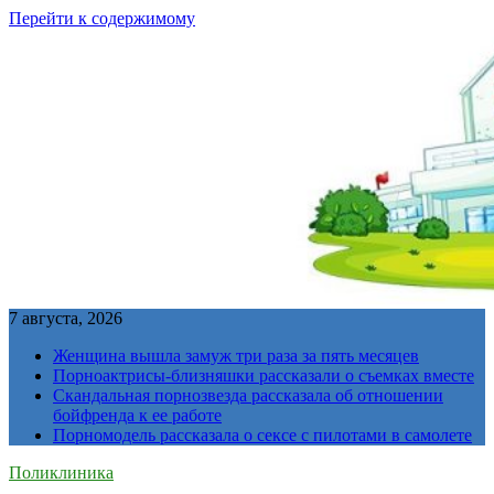
Перейти к содержимому
7 августа, 2026
Женщина вышла замуж три раза за пять месяцев
Порноактрисы-близняшки рассказали о съемках вместе
Скандальная порнозвезда рассказала об отношении
бойфренда к ее работе
Порномодель рассказала о сексе с пилотами в самолете
Поликлиника