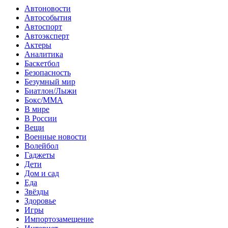
Автоновости
Автособытия
Автоспорт
Автоэксперт
Актеры
Аналитика
Баскетбол
Безопасность
Безумный мир
Биатлон/Лыжи
Бокс/MMA
В мире
В России
Вещи
Военные новости
Волейбол
Гаджеты
Дети
Дом и сад
Еда
Звёзды
Здоровье
Игры
Импортозамещение