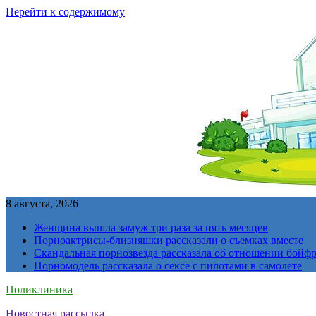
Перейти к содержимому
8 августа, 2026
Женщина вышла замуж три раза за пять месяцев
Порноактрисы-близняшки рассказали о съемках вместе
Скандальная порнозвезда рассказала об отношении бойфре
Порномодель рассказала о сексе с пилотами в самолете
Поликлиника
Новостная рассылка