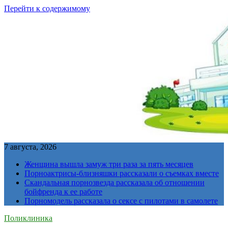
Перейти к содержимому
7 августа, 2026
Женщина вышла замуж три раза за пять месяцев
Порноактрисы-близняшки рассказали о съемках вместе
Скандальная порнозвезда рассказала об отношении
бойфренда к ее работе
Порномодель рассказала о сексе с пилотами в самолете
Поликлиника