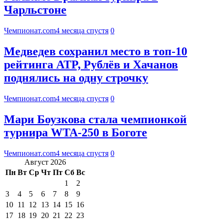
Чарльстоне
Чемпионат.com
4 месяца спустя
0
Медведев сохранил место в топ-10
рейтинга ATP, Рублёв и Хачанов
поднялись на одну строчку
Чемпионат.com
4 месяца спустя
0
Мари Боузкова стала чемпионкой
турнира WTA-250 в Боготе
Чемпионат.com
4 месяца спустя
0
Август 2026
Пн
Вт
Ср
Чт
Пт
Сб
Вс
1
2
3
4
5
6
7
8
9
10
11
12
13
14
15
16
17
18
19
20
21
22
23