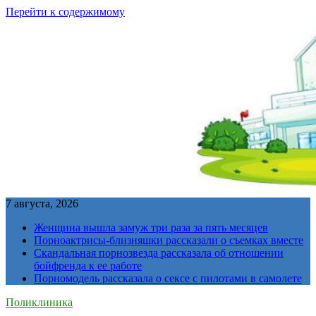
Перейти к содержимому
7 августа, 2026
Женщина вышла замуж три раза за пять месяцев
Порноактрисы-близняшки рассказали о съемках вместе
Скандальная порнозвезда рассказала об отношении
бойфренда к ее работе
Порномодель рассказала о сексе с пилотами в самолете
Поликлиника