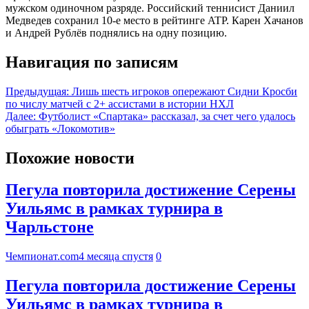
мужском одиночном разряде. Российский теннисист Даниил
Медведев сохранил 10-е место в рейтинге ATP. Карен Хачанов
и Андрей Рублёв поднялись на одну позицию.
Навигация по записям
Предыдущая:
Лишь шесть игроков опережают Сидни Кросби
по числу матчей с 2+ ассистами в истории НХЛ
Далее:
Футболист «Спартака» рассказал, за счет чего удалось
обыграть «Локомотив»
Похожие новости
Пегула повторила достижение Серены
Уильямс в рамках турнира в
Чарльстоне
Чемпионат.com
4 месяца спустя
0
Пегула повторила достижение Серены
Уильямс в рамках турнира в