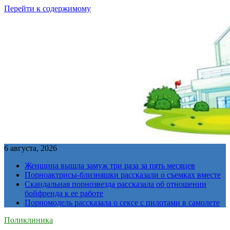
Перейти к содержимому
6 августа, 2026
Женщина вышла замуж три раза за пять месяцев
Порноактрисы-близняшки рассказали о съемках вместе
Скандальная порнозвезда рассказала об отношении
бойфренда к ее работе
Порномодель рассказала о сексе с пилотами в самолете
Поликлиника