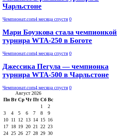
Чарльстоне
Чемпионат.com
4 месяца спустя
0
Мари Боузкова стала чемпионкой
турнира WTA-250 в Боготе
Чемпионат.com
4 месяца спустя
0
Джессика Пегула — чемпионка
турнира WTA-500 в Чарльстоне
Чемпионат.com
4 месяца спустя
0
Август 2026
Пн
Вт
Ср
Чт
Пт
Сб
Вс
1
2
3
4
5
6
7
8
9
10
11
12
13
14
15
16
17
18
19
20
21
22
23
24
25
26
27
28
29
30