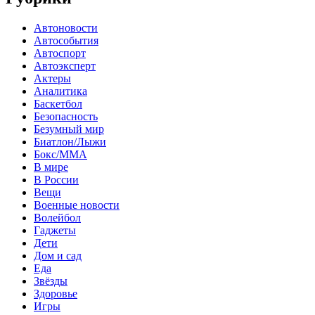
Автоновости
Автособытия
Автоспорт
Автоэксперт
Актеры
Аналитика
Баскетбол
Безопасность
Безумный мир
Биатлон/Лыжи
Бокс/MMA
В мире
В России
Вещи
Военные новости
Волейбол
Гаджеты
Дети
Дом и сад
Еда
Звёзды
Здоровье
Игры