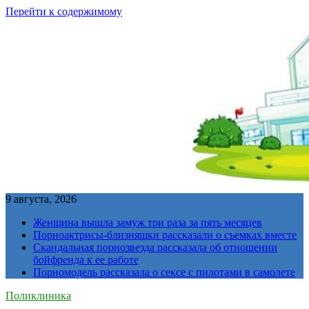
Перейти к содержимому
9 августа, 2026
Женщина вышла замуж три раза за пять месяцев
Порноактрисы-близняшки рассказали о съемках вместе
Скандальная порнозвезда рассказала об отношении
бойфренда к ее работе
Порномодель рассказала о сексе с пилотами в самолете
Поликлиника