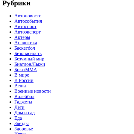
Рубрики
Автоновости
Автособытия
Автоспорт
Автоэксперт
Актеры
Аналитика
Баскетбол
Безопасность
Безумный мир
Биатлон/Лыжи
Бокс/MMA
В мире
В России
Вещи
Военные новости
Волейбол
Гаджеты
Дети
Дом и сад
Еда
Звёзды
Здоровье