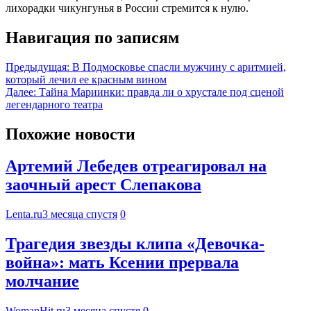
лихорадки чикунгунья в России стремится к нулю.
Навигация по записям
Предыдущая:
В Подмосковье спасли мужчину с аритмией,
который лечил ее красным вином
Далее:
Тайна Мариинки: правда ли о хрустале под сценой
легендарного театра
Похожие новости
Артемий Лебедев отреагировал на
заочный арест Слепакова
Lenta.ru
3 месяца спустя
0
Трагедия звезды клипа «Девочка-
война»: мать Ксении прервала
молчание
WomanHit.ru
3 месяца спустя
0