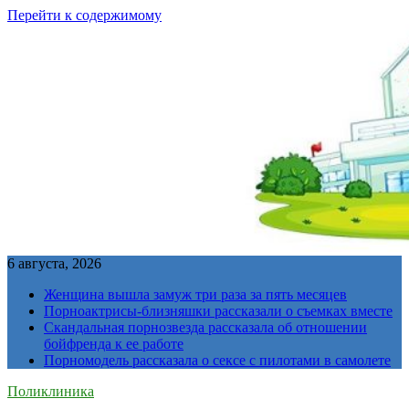
Перейти к содержимому
6 августа, 2026
Женщина вышла замуж три раза за пять месяцев
Порноактрисы-близняшки рассказали о съемках вместе
Скандальная порнозвезда рассказала об отношении
бойфренда к ее работе
Порномодель рассказала о сексе с пилотами в самолете
Поликлиника