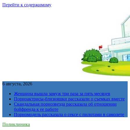
Перейти к содержимому
6 августа, 2026
Женщина вышла замуж три раза за пять месяцев
Порноактрисы-близняшки рассказали о съемках вместе
Скандальная порнозвезда рассказала об отношении
бойфренда к ее работе
Порномодель рассказала о сексе с пилотами в самолете
Поликлиника