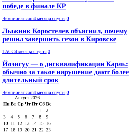
победе в финале КР
Чемпионат.com
4 месяца спустя
0
Лыжник Коростелев объяснил, почему
решил завершить сезон в Кировске
ТАСС
4 месяца спустя
0
Йоэнсуу — о дисквалификации Карль:
обычно за такое нарушение дают более
длительный срок
Чемпионат.com
4 месяца спустя
0
Август 2026
Пн
Вт
Ср
Чт
Пт
Сб
Вс
1
2
3
4
5
6
7
8
9
10
11
12
13
14
15
16
17
18
19
20
21
22
23