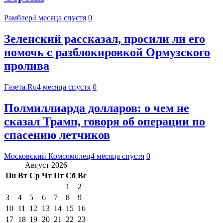
Рамблер
4 месяца спустя
0
Зеленский рассказал, просили ли его
помочь с разблокировкой Ормузского
пролива
Газета.Ru
4 месяца спустя
0
Полмиллиарда долларов: о чем не
сказал Трамп, говоря об операции по
спасению летчиков
Московский Комсомолец
4 месяца спустя
0
Август 2026
Пн
Вт
Ср
Чт
Пт
Сб
Вс
1
2
3
4
5
6
7
8
9
10
11
12
13
14
15
16
17
18
19
20
21
22
23