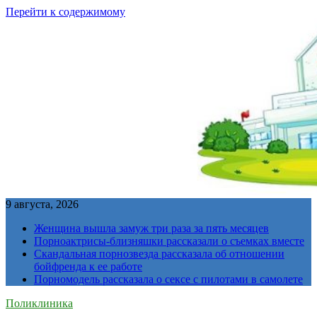
Перейти к содержимому
9 августа, 2026
Женщина вышла замуж три раза за пять месяцев
Порноактрисы-близняшки рассказали о съемках вместе
Скандальная порнозвезда рассказала об отношении
бойфренда к ее работе
Порномодель рассказала о сексе с пилотами в самолете
Поликлиника