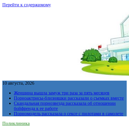
Перейти к содержимому
10 августа, 2026
Женщина вышла замуж три раза за пять месяцев
Порноактрисы-близняшки рассказали о съемках вместе
Скандальная порнозвезда рассказала об отношении
бойфренда к ее работе
Порномодель рассказала о сексе с пилотами в самолете
Поликлиника