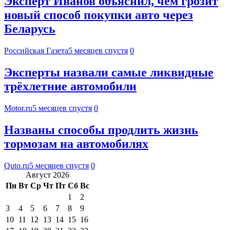
Эксперт Иванов объяснил, чем грозит
новый способ покупки авто через
Беларусь
Российская Газета
5 месяцев спустя
0
Эксперты назвали самые ликвидные
трёхлетние автомобили
Motor.ru
5 месяцев спустя
0
Названы способы продлить жизнь
тормозам на автомобилях
Quto.ru
5 месяцев спустя
0
Август 2026
Пн
Вт
Ср
Чт
Пт
Сб
Вс
1
2
3
4
5
6
7
8
9
10
11
12
13
14
15
16