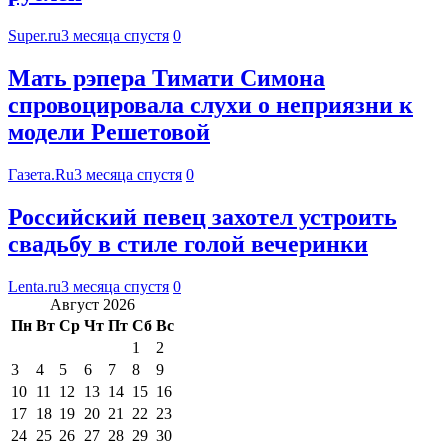
Super.ru
3 месяца спустя
0
Мать рэпера Тимати Симона
спровоцировала слухи о неприязни к
модели Решетовой
Газета.Ru
3 месяца спустя
0
Российский певец захотел устроить
свадьбу в стиле голой вечеринки
Lenta.ru
3 месяца спустя
0
Август 2026
Пн
Вт
Ср
Чт
Пт
Сб
Вс
1
2
3
4
5
6
7
8
9
10
11
12
13
14
15
16
17
18
19
20
21
22
23
24
25
26
27
28
29
30