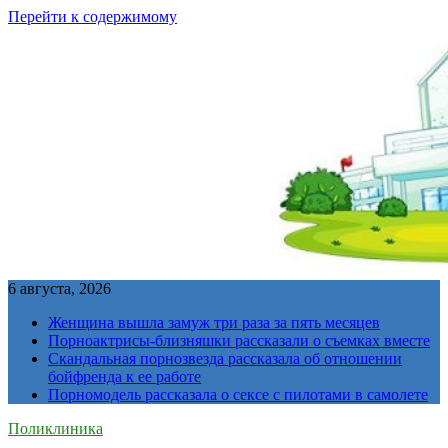
Перейти к содержимому
6 августа, 2026
Женщина вышла замуж три раза за пять месяцев
Порноактрисы-близняшки рассказали о съемках вместе
Скандальная порнозвезда рассказала об отношении
бойфренда к ее работе
Порномодель рассказала о сексе с пилотами в самолете
Поликлиника