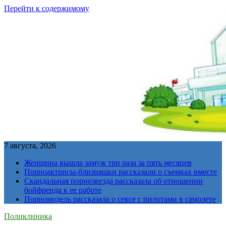
Перейти к содержимому
7 августа, 2026
Женщина вышла замуж три раза за пять месяцев
Порноактрисы-близняшки рассказали о съемках вместе
Скандальная порнозвезда рассказала об отношении
бойфренда к ее работе
Порномодель рассказала о сексе с пилотами в самолете
Поликлиника