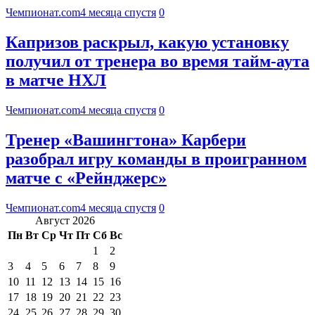
Чемпионат.com
4 месяца спустя
0
Капризов раскрыл, какую установку
получил от тренера во время тайм-аута
в матче НХЛ
Чемпионат.com
4 месяца спустя
0
Тренер «Вашингтона» Карбери
разобрал игру команды в проигранном
матче с «Рейнджерс»
Чемпионат.com
4 месяца спустя
0
Август 2026
Пн
Вт
Ср
Чт
Пт
Сб
Вс
1
2
3
4
5
6
7
8
9
10
11
12
13
14
15
16
17
18
19
20
21
22
23
24
25
26
27
28
29
30