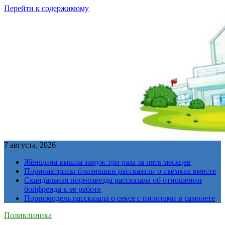
Перейти к содержимому
7 августа, 2026
Женщина вышла замуж три раза за пять месяцев
Порноактрисы-близняшки рассказали о съемках вместе
Скандальная порнозвезда рассказала об отношении
бойфренда к ее работе
Порномодель рассказала о сексе с пилотами в самолете
Поликлиника