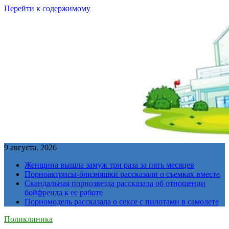
Перейти к содержимому
9 августа, 2026
Женщина вышла замуж три раза за пять месяцев
Порноактрисы-близняшки рассказали о съемках вместе
Скандальная порнозвезда рассказала об отношении
бойфренда к ее работе
Порномодель рассказала о сексе с пилотами в самолете
Поликлиника