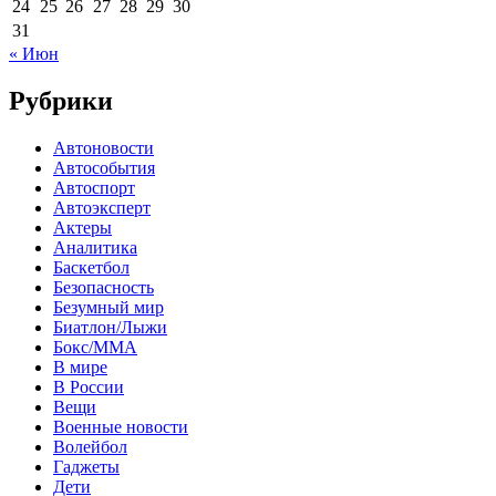
24
25
26
27
28
29
30
31
« Июн
Рубрики
Автоновости
Автособытия
Автоспорт
Автоэксперт
Актеры
Аналитика
Баскетбол
Безопасность
Безумный мир
Биатлон/Лыжи
Бокс/MMA
В мире
В России
Вещи
Военные новости
Волейбол
Гаджеты
Дети