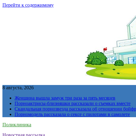
Перейти к содержимому
8 августа, 2026
Женщина вышла замуж три раза за пять месяцев
Порноактрисы-близняшки рассказали о съемках вместе
Скандальная порнозвезда рассказала об отношении бойфре
Порномодель рассказала о сексе с пилотами в самолете
Поликлиника
Новостная рассылка