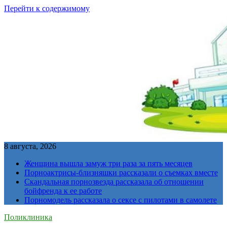
Перейти к содержимому
8 августа, 2026
Женщина вышла замуж три раза за пять месяцев
Порноактрисы-близняшки рассказали о съемках вместе
Скандальная порнозвезда рассказала об отношении
бойфренда к ее работе
Порномодель рассказала о сексе с пилотами в самолете
Поликлиника