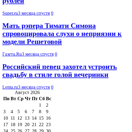
рублей
Super.ru
3 месяца спустя
0
Мать рэпера Тимати Симона
спровоцировала слухи о неприязни к
модели Решетовой
Газета.Ru
3 месяца спустя
0
Российский певец захотел устроить
свадьбу в стиле голой вечеринки
Lenta.ru
3 месяца спустя
0
Август 2026
Пн
Вт
Ср
Чт
Пт
Сб
Вс
1
2
3
4
5
6
7
8
9
10
11
12
13
14
15
16
17
18
19
20
21
22
23
24
25
26
27
28
29
30