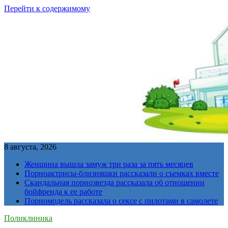
Перейти к содержимому
8 августа, 2026
Женщина вышла замуж три раза за пять месяцев
Порноактрисы-близняшки рассказали о съемках вместе
Скандальная порнозвезда рассказала об отношении
бойфренда к ее работе
Порномодель рассказала о сексе с пилотами в самолете
Поликлиника