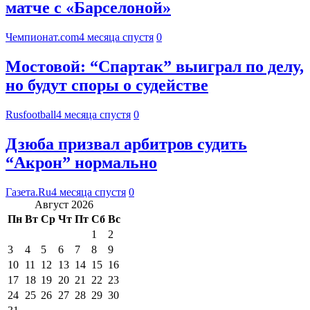
матче с «Барселоной»
Чемпионат.com
4 месяца спустя
0
Мостовой: “Спартак” выиграл по делу,
но будут споры о судействе
Rusfootball
4 месяца спустя
0
Дзюба призвал арбитров судить
“Акрон” нормально
Газета.Ru
4 месяца спустя
0
Август 2026
Пн
Вт
Ср
Чт
Пт
Сб
Вс
1
2
3
4
5
6
7
8
9
10
11
12
13
14
15
16
17
18
19
20
21
22
23
24
25
26
27
28
29
30