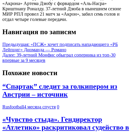
«Акрона» Артема Дзюбу с форвардом «Аль‑Насра»
Криштиану Роналду. 37‑летний Дзюба в нынешнем сезоне
МИР РПЛ провел 21 матч за «Акрон», забил семь голов и
отдал четыре голевые передачи.
Навигация по записям
Предыдущая:
«ПСЖ» хочет подписать нападающего «РБ
Лейпциг» Диоманда — Романо
Далее:
39-летний Монфис обыграл соперника из топ-30
впервые за 9 месяцев
Похожие новости
“Спартак” следит за голкипером из
Австрии – источник
Rusfootball
4 месяца спустя
0
«Чувство стыда». Гендиректор
«Атлетико» раскритиковал судейство в