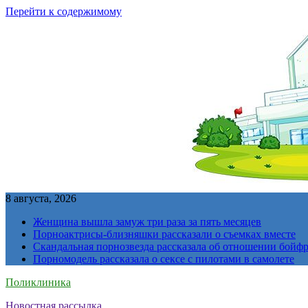
Перейти к содержимому
8 августа, 2026
Женщина вышла замуж три раза за пять месяцев
Порноактрисы-близняшки рассказали о съемках вместе
Скандальная порнозвезда рассказала об отношении бойфре
Порномодель рассказала о сексе с пилотами в самолете
Поликлиника
Новостная рассылка