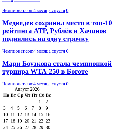
Чемпионат.com
4 месяца спустя
0
Медведев сохранил место в топ-10
рейтинга ATP, Рублёв и Хачанов
поднялись на одну строчку
Чемпионат.com
4 месяца спустя
0
Мари Боузкова стала чемпионкой
турнира WTA-250 в Боготе
Чемпионат.com
4 месяца спустя
0
Август 2026
Пн
Вт
Ср
Чт
Пт
Сб
Вс
1
2
3
4
5
6
7
8
9
10
11
12
13
14
15
16
17
18
19
20
21
22
23
24
25
26
27
28
29
30