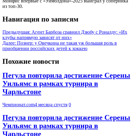
Монфис впервые с «Уимблдона»-2025 выиграл у соперника
из топ-30.
Навигация по записям
Предыдущая:
Агент Барбоза сравнил Дзюбу с Роналду: «Их
клубы напрямую зависят от них»
Далее:
Познер: у Овечкина не такая уж большая роль в
приобщении российских детей к хоккею
Похожие новости
Пегула повторила достижение Серены
Уильямс в рамках турнира в
Чарльстоне
Чемпионат.com
4 месяца спустя
0
Пегула повторила достижение Серены
Уильямс в рамках турнира в
Чарльстоне