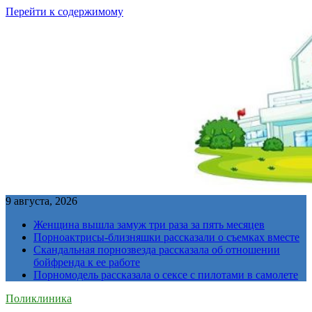
Перейти к содержимому
9 августа, 2026
Женщина вышла замуж три раза за пять месяцев
Порноактрисы-близняшки рассказали о съемках вместе
Скандальная порнозвезда рассказала об отношении
бойфренда к ее работе
Порномодель рассказала о сексе с пилотами в самолете
Поликлиника